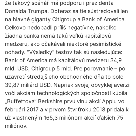
že takový scénář má podporu i prezidenta
Donalda Trumpa. Doteraz sa tie sústreďovali len
na hlavné giganty Citigroup a Bank of America.
Celkovo nedopadli príliš negatívne, nakoľko
žiadna banka nemá takú veľkú kapitálovú
medzeru, ako očakávali niektoré pesimistické
odhady. "Výsledky" testov tak sú nasledujúce:
Bank of America má kapitálovú medzeru 34,9
mld. USD, Citigroup 5 mld. Pre porovnanie – po
uzavretí stredajšieho obchodného dňa to bolo
39,87 miliárd USD. Napriek svojej obvyklej averzii
voči akciám technologických spoločností kúpila
„Buffettova“ Berkshire prvú vlnu akcií Applu vo
februári 2017 a v prvom štvrťroku 2018 pridala k
už vlastneným 165,3 miliónom akcií ďalších 75
miliónov.