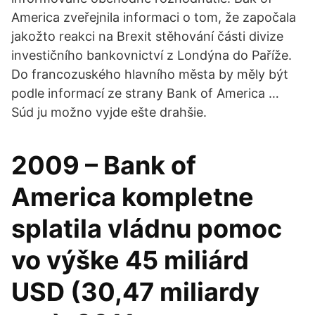
America zveřejnila informaci o tom, že započala
jakožto reakci na Brexit stěhování části divize
investičního bankovnictví z Londýna do Paříže.
Do francozuského hlavního města by měly být
podle informací ze strany Bank of America …
Súd ju možno vyjde ešte drahšie.
2009 – Bank of
America kompletne
splatila vládnu pomoc
vo výške 45 miliárd
USD (30,47 miliar­dy