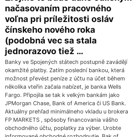
načasovaním pracovného
voľna pri príležitosti osláv
čínskeho nového roka
(podobná vec sa stala
jednorazovo tiež …
Banky ve Spojených státech postupně zavádějí
okamžité platby. Zatím poslední bankou, která
možnost převést peníze z účtu na účet během
několika vteřin začala nabízet, je banka Wells
Fargo. Připojila se tak k velkým bankám jako
JPMorgan Chase, Bank of America či US Bank.
Aktuálny prehľad minimálneho vkladu u brokera
FP MARKETS ️, spôsoby financovania vášho
obchodného účtu, poplatky za výber. Urobte
informované obchodné rozhodnutie. Bak of