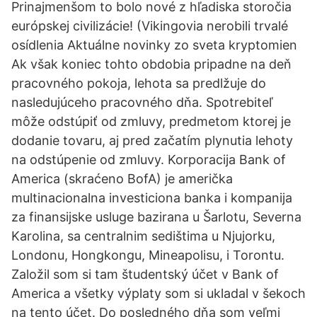
Prinajmenšom to bolo nové z hľadiska storočia
európskej civilizácie! (Vikingovia nerobili trvalé
osídlenia Aktuálne novinky zo sveta kryptomien
Ak však koniec tohto obdobia pripadne na deň
pracovného pokoja, lehota sa predlžuje do
nasledujúceho pracovného dňa. Spotrebiteľ
môže odstúpiť od zmluvy, predmetom ktorej je
dodanie tovaru, aj pred začatím plynutia lehoty
na odstúpenie od zmluvy. Korporacija Bank of
America (skraćeno BofA) je američka
multinacionalna investiciona banka i kompanija
za finansijske usluge bazirana u Šarlotu, Severna
Karolina, sa centralnim sedištima u Njujorku,
Londonu, Hongkongu, Mineapolisu, i Torontu.
Založil som si tam študentský účet v Bank of
America a všetky výplaty som si ukladal v šekoch
na tento účet. Do posledného dňa som veľmi