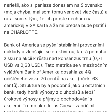
neriešil, ako si peniaze donesiem na Slovensko
(moja chyba, mal som tomu venovať viac času) a
rátal som s tým, že ich proste nechám na
americkej VISA karte a že mi predsa bude platiť i
na CHARLOTTE.
Bank of America se pyšní stabilními provozními
náklady a zlepšující se efektivitou, která pomáhá
zisku na akcii k růstu nad konsenzus trhu (0,71
USD vs 0,63 USD). Tato metrika se v meziročním
vyjádření Bank of Amerika dosáhla za 4Q
očištěného zisku 70 centů na akcii (oček. 63
centů). Struktura byla podobná jako u ostatních
bank, tedy horší výnosy z dluhopisů a lepší
úrokové výnosy a příjmy z obchodování s
akciemi. Trump ako Julius Caesar zapríčinil