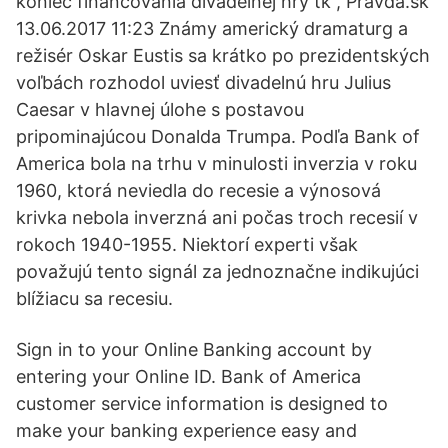
koniec financovania divadelnej hry tk , Pravda.sk
13.06.2017 11:23 Známy americký dramaturg a
režisér Oskar Eustis sa krátko po prezidentských
voľbách rozhodol uviesť divadelnú hru Julius
Caesar v hlavnej úlohe s postavou
pripominajúcou Donalda Trumpa. Podľa Bank of
America bola na trhu v minulosti inverzia v roku
1960, ktorá neviedla do recesie a výnosová
krivka nebola inverzná ani počas troch recesií v
rokoch 1940-1955. Niektorí experti však
považujú tento signál za jednoznačne indikujúci
blížiacu sa recesiu.
Sign in to your Online Banking account by
entering your Online ID. Bank of America
customer service information is designed to
make your banking experience easy and