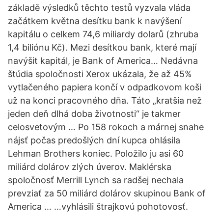
základě výsledků těchto testů vyzvala vláda
začátkem května desítku bank k navýšení
kapitálu o celkem 74,6 miliardy dolarů (zhruba
1,4 biliónu Kč). Mezi desítkou bank, které mají
navýšit kapitál, je Bank of America… Nedávna
štúdia spoločnosti Xerox ukázala, že až 45%
vytlačeného papiera končí v odpadkovom koši
už na konci pracovného dňa. Táto „kratšia než
jeden deň dlhá doba životnosti“ je takmer
celosvetovým … Po 158 rokoch a márnej snahe
nájsť počas predošlých dní kupca ohlásila
Lehman Brothers koniec. Položilo ju asi 60
miliárd dolárov zlých úverov. Maklérska
spoločnosť Merrill Lynch sa radšej nechala
prevziať za 50 miliárd dolárov skupinou Bank of
America … …vyhlásili štrajkovú pohotovosť.