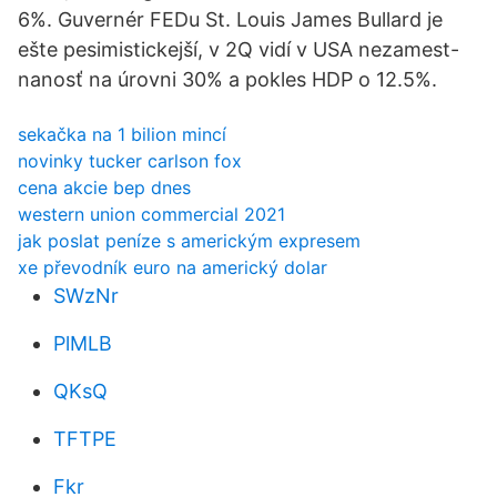
6%. Guvernér FEDu St. Louis James Bullard je
ešte pesimistickejší, v 2Q vidí v USA nezamest-
nanosť na úrovni 30% a pokles HDP o 12.5%.
sekačka na 1 bilion mincí
novinky tucker carlson fox
cena akcie bep dnes
western union commercial 2021
jak poslat peníze s americkým expresem
xe převodník euro na americký dolar
SWzNr
PlMLB
QKsQ
TFTPE
Fkr