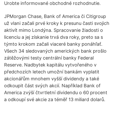
Urobte informované obchodné rozhodnutie.
JPMorgan Chase, Bank of America či Citigroup
už vlani začali prvé kroky k presunu časti svojich
aktivít mimo Londýna. Spracovanie žiadosti o
licenciu a jej získanie trvá dva roky, preto sa s
týmto krokom začali viaceré banky ponáhľať.
Všech 34 sledovaných amerických bank prošlo
zátěžovými testy centrální banky Federal
Reserve. Nadbytek kapitálu vytvořeného v
předchozích letech umožní bankám vyplatit
akcionářům mnohem vyšší dividendy a také
odkoupit část svých akcií. Například Bank of
America zvýší čtvrtletní dividendu o 60 procent
a odkoupí své akcie za téměř 13 miliard dolarů.